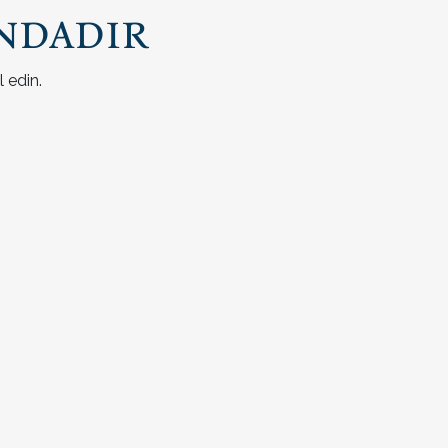
ndadır
 edin.