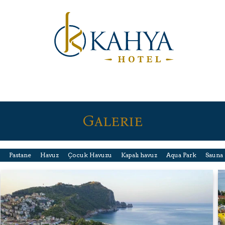
Galerie
Pastane
Havuz
Çocuk Havuzu
Kapalı havuz
Aqua Park
Sauna