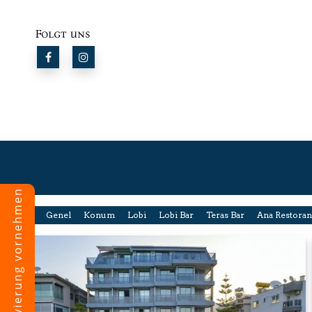
Folgt uns
Eine Reservierung vornehmen
Alle
Genel
Konum
Lobi
Lobi Bar
Teras Bar
Ana Restoran