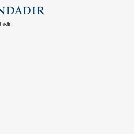
ndadır
 edin.