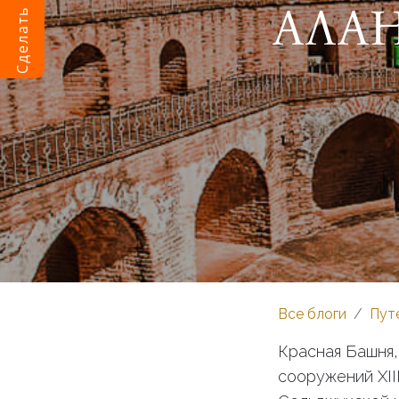
АЛА
Все блоги
Пут
Красная Башня
сооружений XII