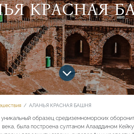
НЬЯ КРАСНАЯ Б
ешествия
АЛАНЬЯ КРАСНАЯ БАШНЯ
, уникальный образец средиземноморских оборони
I века, была построена султаном Алааддином Кейку