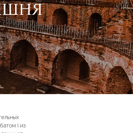
АШНЯ
тельных
батом I из