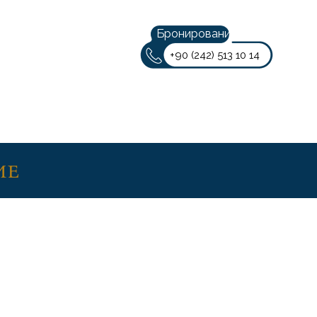
Бронирование
+90 (242) 513 10 14
русс
ие