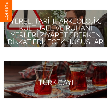
YEREL, TARİHİ, ARKEOLOJİK,
KÜLTÜREL VE RUHANİ
YERLERİ ZİYARET EDERKEN
DİKKAT EDİLECEK HUSUSLAR
TÜRK ÇAYI