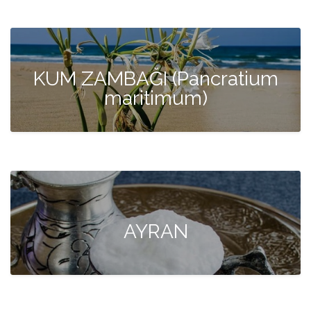
KUM ZAMBAĞI (Pancratium
maritimum)
AYRAN