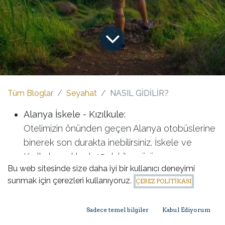
Tüm Bloglar
Seyahat
NASIL GİDİLİR?
Alanya İskele - Kızılkule:
Otelimizin önünden geçen Alanya otobüslerine
binerek son durakta inebilirsiniz. İskele ve
Kızılkule, yaklaşık 15 dakika yürüme
Bu web sitesinde size daha iyi bir kullanıcı deneyimi
mesafesindedir.
sunmak için çerezleri kullanıyoruz.
ÇEREZ POLİTİKASI
Alanya Kalesi:
Alanya merkezden Kale’ye giden otobüsleri
Sadece temel bilgiler
Kabul Ediyorum
kullanabilir veya Damlataş’tan teleferikle