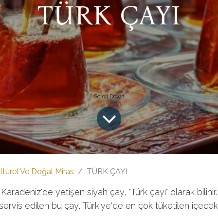
TÜRK ÇAYI
ltürel Ve Doğal Miras
TÜRK ÇAYI
aradeniz'de yetişen siyah çay, "Türk çayı" olarak bilini
 servis edilen bu çay, Türkiye'de en çok tüketilen içecekl