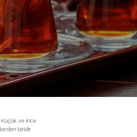
r. Küçük ve ince
erden biridir.